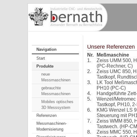
Unsere Referenzen
Navigation
Nr.
Meßmaschine
Start
1.
Zeiss UMM 500, HP
(PC-Rechner, C)
Produkte
2.
Zeiss UMC 850, H
neue
Tastkopf, Rundtis
Messmaschinen
3.
LK Tool Meßmaschi
PH10 (PC-C)
gebrauchte
4.
Handgeführte Zett
Messmaschinen
5.
Wenzel/Metromec E
Mobiles optisches
Tastkopf, PH10, 2
3D Messsystem
6.
KMG Wenzel LS 9
Steuerung mit PH1
Referenzen
7.
Zeiss WMM 850, HP
Messmaschinen-
Tastwech. (HP-CM
Modernisierung
8.
Zeiss MMC 550, HP