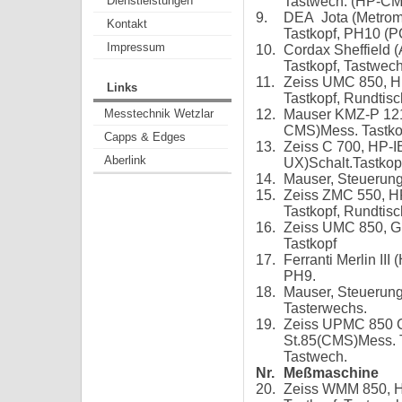
Tastwech. (HP-CM
Dienstleistungen
9.
DEA Jota (Metrome
Kontakt
Tastkopf, PH10 (P
Impressum
10.
Cordax Sheffield 
Tastkopf, Tastwec
11.
Zeiss UMC 850, H
Links
Tastkopf, Rundtisc
12.
Mauser KMZ-P 121
Messtechnik Wetzlar
CMS)Mess. Tastkop
Capps & Edges
13.
Zeiss C 700, HP-I
Aberlink
UX)Schalt.Tastkop
14.
Mauser, Steuerun
15.
Zeiss ZMC 550, H
Tastkopf, Rundtisc
16.
Zeiss UMC 850, GP
Tastkopf
17.
Ferranti Merlin III
PH9.
18.
Mauser, Steuerung
Tasterwechs.
19.
Zeiss UPMC 850 C
St.85(CMS)Mess. T
Tastwech.
Nr.
Meßmaschine
20.
Zeiss WMM 850, H