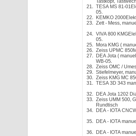
Tastkopf, Tastwech
21.
TESA MS 81-01Ele
05.
22.
KEMKO 2000Elektr
23.
Zett - Mess, man
24.
VIVA 800 KMGElek
05.
25.
Mora KMG ( manue
26.
Zeiss UPMC 850Me
27.
DEA Jota ( manuel
WB-05.
28.
Zeiss OMC / Umess
29.
Stiefelmeyer, ma
30.
Zeiss KMG MC 850,
31.
TESA 3D 343 man
32.
DEA Jota 1202 Di
33.
Zeiss UMM 500, GP
Rundtisch
34.
DEA - IOTA CNCW
35.
DEA - IOTA manuel
36.
DEA - IOTA manuel