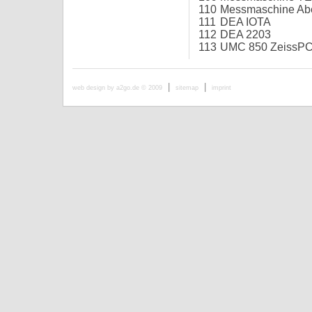
110
Messmaschine Abe
111
DEA IOTA
112
DEA 2203
113
UMC 850 ZeissP
|
|
web design by a2go.de © 2009
sitemap
imprint