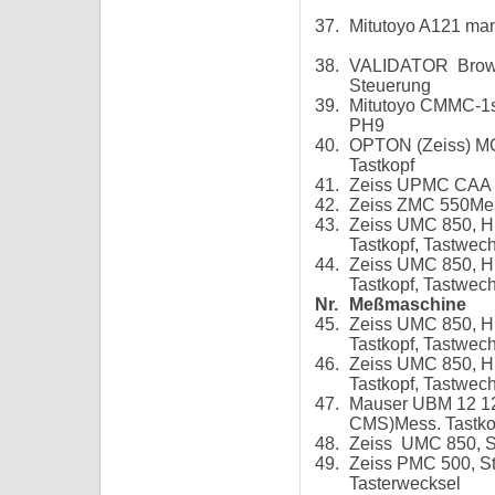
37.
Mitutoyo A121 ma
38.
VALIDATOR Brow
Steuerung
39.
Mitutoyo CMMC-1s 
PH9
40.
OPTON (Zeiss) MC 
Tastkopf
41.
Zeiss UPMC CAA 8
42.
Zeiss ZMC 550Mes
43.
Zeiss UMC 850, H
Tastkopf, Tastwec
44.
Zeiss UMC 850, H
Tastkopf, Tastwech
Nr.
Meßmaschine
45.
Zeiss UMC 850, H
Tastkopf, Tastwec
46.
Zeiss UMC 850, H
Tastkopf, Tastwec
47.
Mauser UBM 12 12 
CMS)Mess. Tastkop
48.
Zeiss UMC 850, St
49.
Zeiss PMC 500, St.
Tasterwecksel