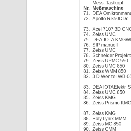
Mess. Tastkopf
Nr.
Meßmaschine
71.
DEA Omikronman
72.
Apollo RS50DDc
73.
Xcel 7107 3D CN
74.
Zeiss UMC
75.
DEA-IOTA KMGWB 
76.
SIP manuell
77.
Zeiss UMC
78.
Schneider Projekt
79.
Zeiss UPMC 550
80.
Zeiss UMC 850
81.
Zeiss WMM 850
82.
3 D Wenzel WB-05
83.
DEA IOTAElektr. 
84.
Zeiss UMC 850
85.
Zeiss KMG
86.
Zeiss Prismo KM
87.
Zeiss KMG
88.
Poly Lynix MMM
89.
Zeiss MC 850
90.
Zeiss CMM