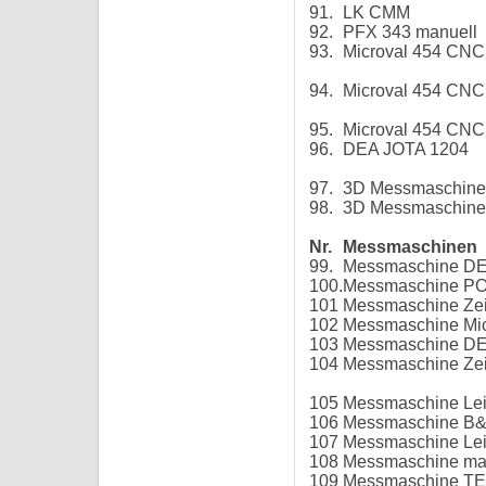
91.
LK CMM
92.
PFX 343 manuell
93.
Microval 454 CNC
94.
Microval 454 CNC
95.
Microval 454 CNC
96.
DEA JOTA 1204
97.
3D Messmaschin
98.
3D Messmaschin
Nr.
Messmaschinen
99.
Messmaschine D
100.
Messmaschine P
101
Messmaschine Z
102
Messmaschine Mi
103
Messmaschine 
104
Messmaschine Ze
105
Messmaschine Le
106
Messmaschine B&
107
Messmaschine Le
108
Messmaschine ma
109
Messmaschine T